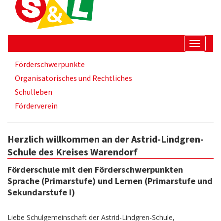
Springe
Springe
Springe
zum
zur
zur
Inhalt
Suche
Startseite
Navigati
aus
Untermenüpunkte
Förderschwerpunkte
und
im
einblen
Organisatorisches und Rechtliches
aktuellen
Bereich
Schulleben
Förderverein
Herzlich willkommen an der Astrid-Lindgren-
Schule des Kreises Warendorf
Förderschule mit den Förderschwerpunkten
Sprache (Primarstufe) und Lernen (Primarstufe und
Sekundarstufe I)
Liebe Schulgemeinschaft der Astrid-Lindgren-Schule,